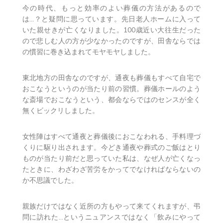
今の時代、もっと効率のよい葬儀の方法があるので
は…？と疑問に思っています。先日老人ホームに入って
いた親せきが亡くなりました。100歳近い大往生だった
ので悲しむ人の方が少なかったのですが、田舎ならでは
の慣習に巻き込まれてモヤモヤしました。
東北地方の田舎なのですが、通夜も葬儀もすべて自宅で
おこなうというのが当たり前の習慣。葬儀ホールのよう
な斎場でおこなうという、都会ならではのセンスが全く
無くビックリしました。
女性陣はすべて通夜と葬儀後におこなわれる、手料理づ
くりに駆り出されます。今どき通夜や葬式のご飯はとり
ものが当たり前だと思っていた私は、なぜ人が亡くなっ
たときに、わざわざ苦労をかってでなければならないの
か不思議でした。
親族だけではなく近所の方もやって来てくれますが、弔
問に訪れた…というニュアンスではなく「飲みにやって