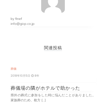
ー
シ
by
finef
ョ
info@gicp.co.jp
ン
関連投稿
葬儀
葬
2018年10月5日
8年
2
葬儀場の隣がホテルで助かった
家族
県外の葬式に参加をした時に悩んだことがありました。
家族葬のため、枚方 […]
見