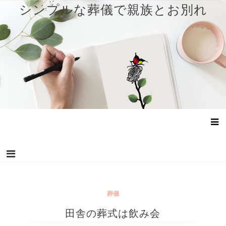
コ
シンプルな葬儀で親族とお別れ
ン
テ
ン
ツ
へ
ス
キ
ッ
プ
葬儀
田舎の葬式は飲み会