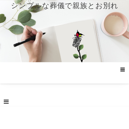
コ
シンプルな葬儀で親族とお別れ
ン
テ
ン
ツ
へ
ス
キ
ッ
プ