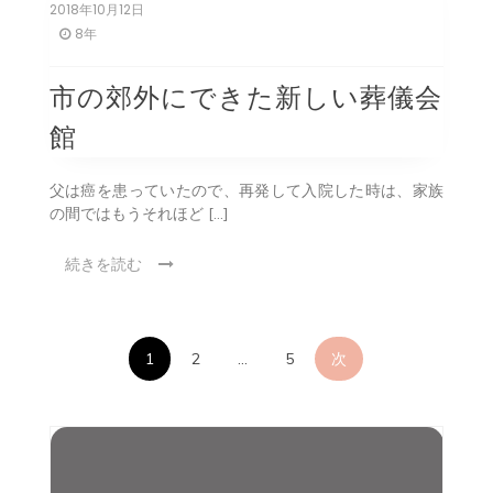
2018年10月12日
8年
市の郊外にできた新しい葬儀会
館
父は癌を患っていたので、再発して入院した時は、家族
の間ではもうそれほど […]
続きを読む
投
1
2
…
5
次
稿
の
ペ